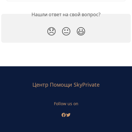
Нашли ответ на свой вопрос?
😞
😐
😃
Центр Помощи SkyPrivate
Follow us on