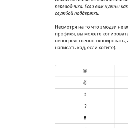
переводчика. Если вам нужны ка
службой поддержки.
Несмотря на то что эмодзи не 
профиля, вы можете копировать 
непосредственно скопировать, а
написать код, если хотите).
☹️
✌️
❗️
⁉️
❣️