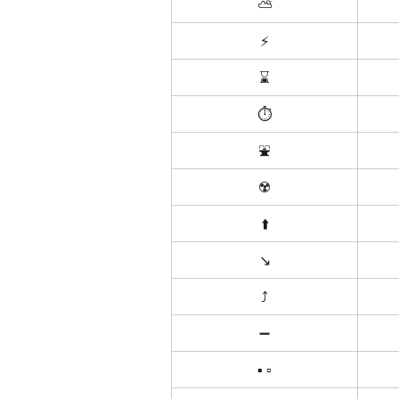
⛅️
⚡️
⌛️
⏱
⛲️
☢️
⬆️
↘️
⤴️
➖
▪️ ▫️