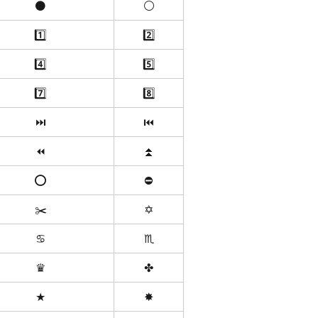
⚫️
⚪️
1️⃣
2️⃣
4️⃣
5️⃣
7️⃣
8️⃣
⏭
⏮
⏪
⏫
⭕️
⛔️
✂️
✡️
♋️
♏️
♛
✤
★
✸