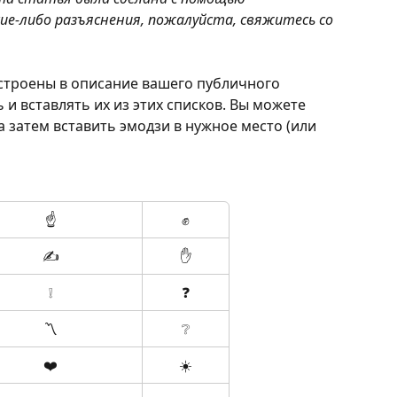
кие-либо разъяснения, пожалуйста, свяжитесь со 
встроены в описание вашего публичного 
и вставлять их из этих списков. Вы можете 
 затем вставить эмодзи в нужное место (или 
☝️
✊
✍️
✋
❕
❓
〽️
❔
❤️‍
☀️