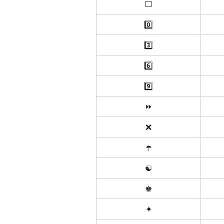
⬜️
0️⃣
3️⃣
6️⃣
9️⃣
⏩
❌
☂️
☯️
♚
✦