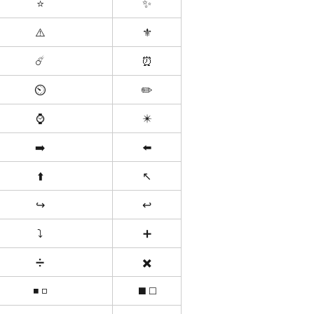
⭐️
✨
⚠️
⚜️
☄️
⏰
⏲
✏️
⌚️
✴️
➡️
⬅️
⬆️
↖️
↪️
↩️
⤵️
➕
➗
✖️
◾️ ◽️
◼️ ◻️