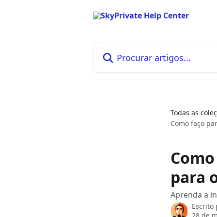
Ir para conteúdo principal
Procurar artigos...
Todas as cole
Como faço par
Como 
para 
Aprenda a in
Escrito
28 de m