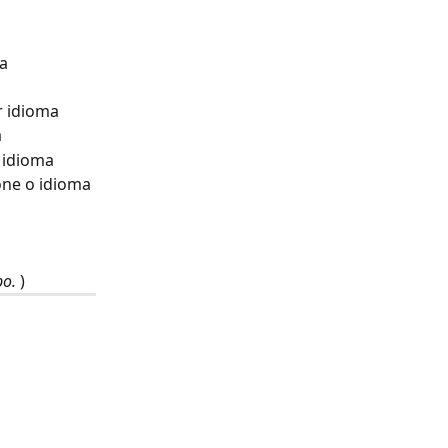
a 
r idioma
a
 idioma
ne o idioma 
po.
 )