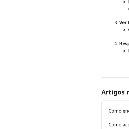
Ver 
Res
Artigos 
Como enc
Como aco