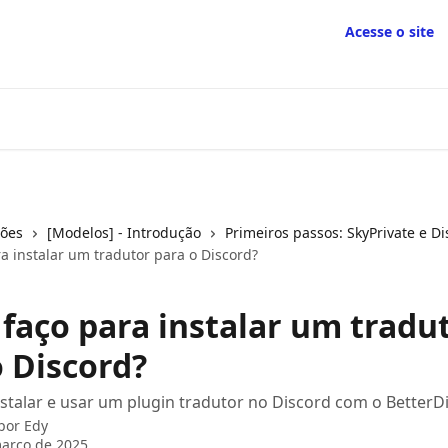
Acesse o site
ções
[Modelos] - Introdução
Primeiros passos: SkyPrivate e D
a instalar um tradutor para o Discord?
faço para instalar um tradu
o Discord?
stalar e usar um plugin tradutor no Discord com o BetterD
 por
Edy
arço de 2025