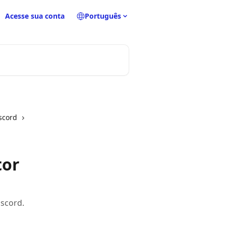
Acesse sua conta
Português
iscord
tor
iscord.