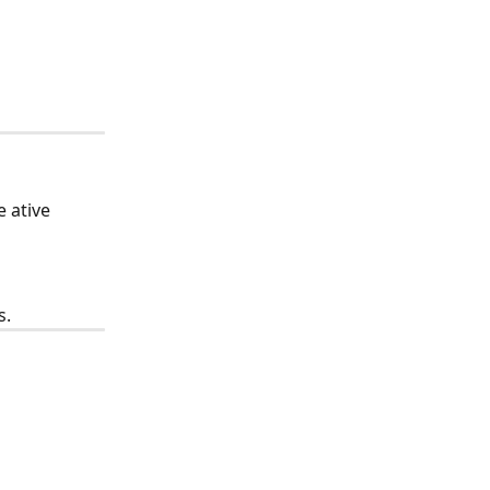
 ative 
s.