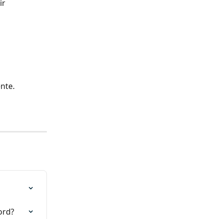
ir 
nte.
ord?