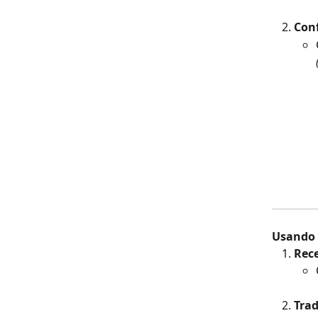
Conf
Usando 
Rec
Tra