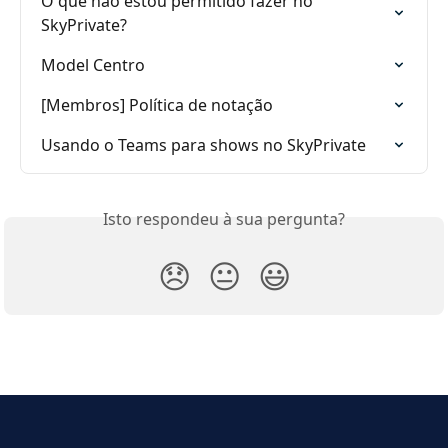
O que não estou permitido fazer no 
SkyPrivate?
Model Centro
[Membros] Política de notação
Usando o Teams para shows no SkyPrivate
Isto respondeu à sua pergunta?
😞
😐
😃