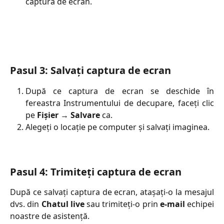
captura de ecran.
Pasul 3: Salvați captura de ecran
După ce captura de ecran se deschide în
fereastra Instrumentului de decupare, faceți clic
pe
Fișier
→
Salvare
ca.
Alegeți o locație pe computer și salvați imaginea.
Pasul 4: Trimiteți captura de ecran
După ce salvați captura de ecran, atașați-o la mesajul
dvs. din
Chatul live
sau trimiteți-o prin
e-mail
echipei
noastre de asistență.