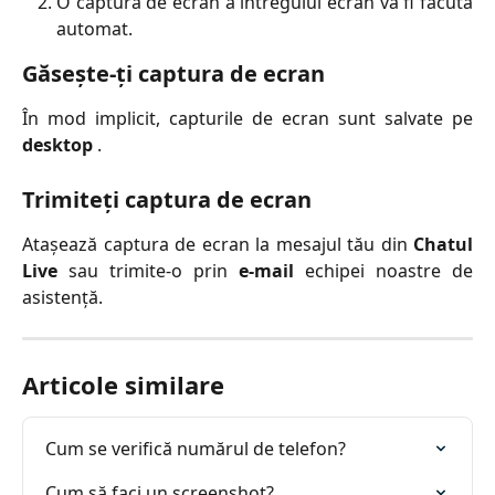
O captură de ecran a întregului ecran va fi făcută
automat.
Găsește-ți captura de ecran
În mod implicit, capturile de ecran sunt salvate pe
desktop
.
Trimiteți captura de ecran
Atașează captura de ecran la mesajul tău din
Chatul
Live
sau trimite-o prin
e-mail
echipei noastre de
asistență.
Articole similare
Cum se verifică numărul de telefon?
Cum să faci un screenshot?