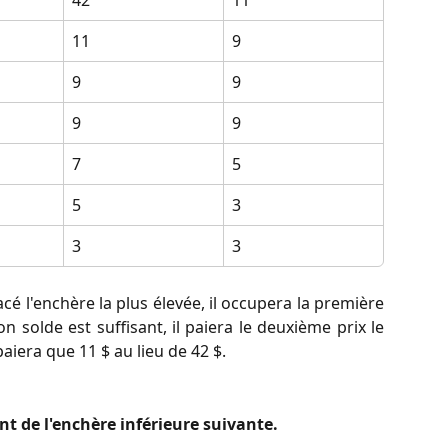
42
11
11
9
9
9
9
9
7
5
5
3
3
3
é l'enchère la plus élevée, il occupera la première
on solde est suffisant, il paiera le deuxième prix le
 paiera que 11 $ au lieu de 42 $.
 de l'enchère inférieure suivante.