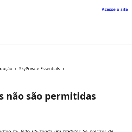
Acesse o site
odução
SkyPrivate Essentials
s não são permitidas
rtigo foi feito utilizando um tradutor. Se precisar de