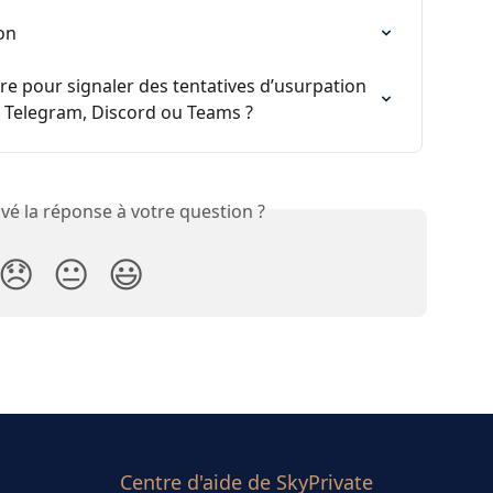
on
e pour signaler des tentatives d’usurpation 
r Telegram, Discord ou Teams ?
vé la réponse à votre question ?
😞
😐
😃
Centre d'aide de SkyPrivate